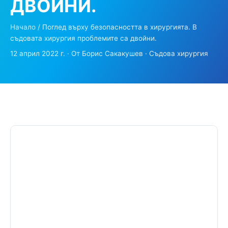
ДВОЙНИ.
Начало
/ Поглед върху безопасността в хирургията. В
съдовата хирургия проблемите са двойни.
12 април 2022 г. · От Борис Сакакушев · Съдова хирургия