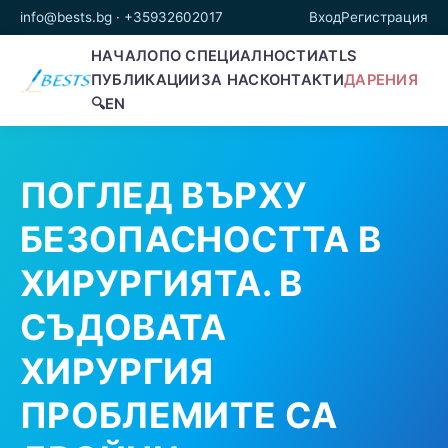
info@bests.bg
·
+35932602017
Вход
Регистрация
НАЧАЛО
ПО СПЕЦИАЛНОСТИ
ATLS
ПУБЛИКАЦИИ
ЗА НАС
КОНТАКТИ
ДАРЕНИЯ
🔍
EN
ПОГЛЕД ВЪРХУ
БЕЗОПАСНОСТТА В
ХИРУРГИЯТА. В
СЪДОВАТА
ХИРУРГИЯ
ПРОБЛЕМИТЕ СА