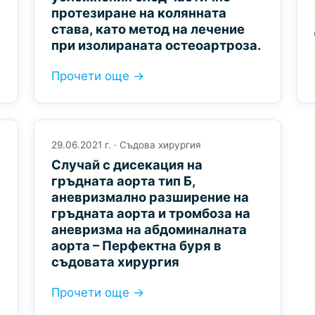
протезиране на колянната
става, като метод на лечение
при изолираната остеоартроза.
Прочети още →
29.06.2021 г. · Съдова хирургия
Случай с дисекация на
гръдната аорта тип Б,
аневризмално разширение на
гръдната аорта и тромбоза на
аневризма на абдоминалната
аорта – Перфектна буря в
съдовата хирургия
Прочети още →